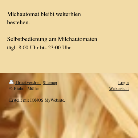
Michautomat bleibt weiterhien
bestehen.
Selbstbedienung am Milchautomaten
tägl. 8:00 Uhr bis 23:00 Uhr
Druckversion
|
Sitemap
Login
© Biohof-Müller
Webansicht
Erstellt mit
IONOS MyWebsite
.